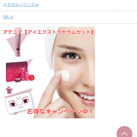
ドモホルンリンクル
SK-Ⅱ
T