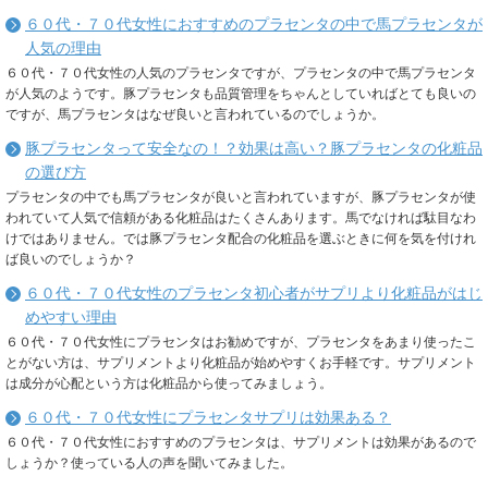
６０代・７０代女性におすすめのプラセンタの中で馬プラセンタが
人気の理由
６０代・７０代女性の人気のプラセンタですが、プラセンタの中で馬プラセンタ
が人気のようです。豚プラセンタも品質管理をちゃんとしていればとても良いの
ですが、馬プラセンタはなぜ良いと言われているのでしょうか。
豚プラセンタって安全なの！？効果は高い？豚プラセンタの化粧品
の選び方
プラセンタの中でも馬プラセンタが良いと言われていますが、豚プラセンタが使
われていて人気で信頼がある化粧品はたくさんあります。馬でなければ駄目なわ
けではありません。では豚プラセンタ配合の化粧品を選ぶときに何を気を付けれ
ば良いのでしょうか？
６０代・７０代女性のプラセンタ初心者がサプリより化粧品がはじ
めやすい理由
６０代・７０代女性にプラセンタはお勧めですが、プラセンタをあまり使ったこ
とがない方は、サプリメントより化粧品が始めやすくお手軽です。サプリメント
は成分が心配という方は化粧品から使ってみましょう。
６０代・７０代女性にプラセンタサプリは効果ある？
６０代・７０代女性におすすめのプラセンタは、サプリメントは効果があるので
しょうか？使っている人の声を聞いてみました。