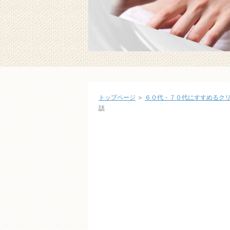
トップページ
＞
６０代・７０代にすすめるク
話