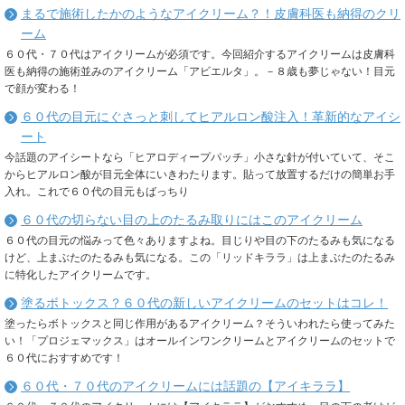
まるで施術したかのようなアイクリーム？！皮膚科医も納得のクリ
ーム
６０代・７０代はアイクリームが必須です。今回紹介するアイクリームは皮膚科
医も納得の施術並みのアイクリーム「アビエルタ」。－８歳も夢じゃない！目元
で顔が変わる！
６０代の目元にぐさっと刺してヒアルロン酸注入！革新的なアイシ
ート
今話題のアイシートなら「ヒアロディープパッチ」小さな針が付いていて、そこ
からヒアルロン酸が目元全体にいきわたります。貼って放置するだけの簡単お手
入れ。これで６０代の目元もばっちり
６０代の切らない目の上のたるみ取りにはこのアイクリーム
６０代の目元の悩みって色々ありますよね。目じりや目の下のたるみも気になる
けど、上まぶたのたるみも気になる。この「リッドキララ」は上まぶたのたるみ
に特化したアイクリームです。
塗るボトックス？６０代の新しいアイクリームのセットはコレ！
塗ったらボトックスと同じ作用があるアイクリーム？そういわれたら使ってみた
い！「プロジェマックス」はオールインワンクリームとアイクリームのセットで
６０代におすすめです！
６０代・７０代のアイクリームには話題の【アイキララ】