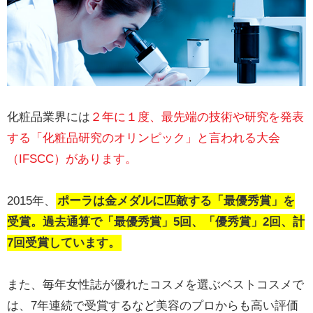
化粧品業界には
２年に１度、最先端の技術や研究を発表
する「化粧品研究のオリンピック」と言われる大会
（IFSCC）があります。
2015年、
ポーラは金メダルに匹敵する「最優秀賞」を
受賞。過去通算で「最優秀賞」5回、「優秀賞」2回、計
7回受賞しています。
また、毎年女性誌が優れたコスメを選ぶベストコスメで
は、7年連続で受賞するなど美容のプロからも高い評価