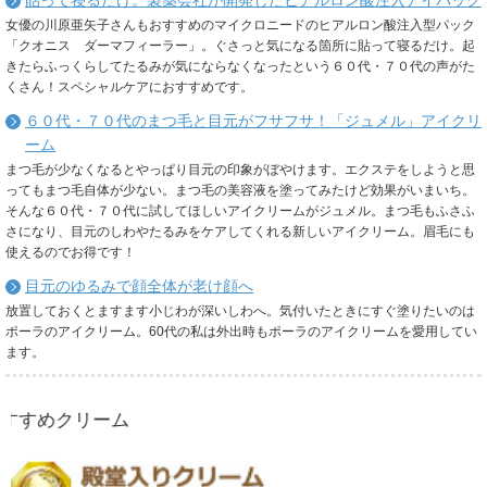
貼って寝るだけ。製薬会社が開発したヒアルロン酸注入アイパック
女優の川原亜矢子さんもおすすめのマイクロニードのヒアルロン酸注入型パック
「クオニス ダーマフィーラー」。ぐさっと気になる箇所に貼って寝るだけ。起
きたらふっくらしてたるみが気にならなくなったという６０代・７０代の声がた
くさん！スペシャルケアにおすすめです。
６０代・７０代のまつ毛と目元がフサフサ！「ジュメル」アイクリ
ーム
まつ毛が少なくなるとやっぱり目元の印象がぼやけます。エクステをしようと思
ってもまつ毛自体が少ない。まつ毛の美容液を塗ってみたけど効果がいまいち。
そんな６０代・７０代に試してほしいアイクリームがジュメル。まつ毛もふさふ
さになり、目元のしわやたるみをケアしてくれる新しいアイクリーム。眉毛にも
使えるのでお得です！
目元のゆるみで顔全体が老け顔へ
放置しておくとますます小じわが深いしわへ。気付いたときにすぐ塗りたいのは
ポーラのアイクリーム。60代の私は外出時もポーラのアイクリームを愛用してい
ます。
リーム