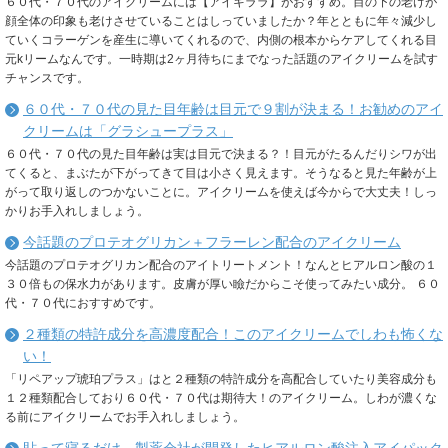
６０代・７０代のアイクリームには【アイキララ】がおすすめ。目の下の老けが
顔全体の印象も老けさせていることはしっていましたか？年とともに年々減少し
ていくコラーゲンを産生に導いてくれるので、内側の根本からケアしてくれる目
元kリームなんです。一時期は2ヶ月待ちにまでなった話題のアイクリームを試す
チャンスです。
６０代・７０代の見た目年齢は目元で９割が決まる！お勧めのアイ
クリームは「グラシュープラス」
６０代・７０代の見た目年齢は実は目元で決まる？！目元がたるんだりシワが出
てくると、まぶたが下がってきて目は小さく見えます。そうなると見た年齢が上
がって取り返しのつかないことに。アイクリームを使えば今からで大丈夫！しっ
かりお手入れしましょう。
今話題のプロテオグリカン＋フラーレン配合のアイクリーム
今話題のプロテオグリカン配合のアイトリートメント！なんとヒアルロン酸の１
３０倍もの保水力があります。皮膚が厚い瞼だからこそ使ってみたい成分。 ６０
代・７０代におすすめです。
２種類の特許成分を高濃度配合！このアイクリームでしわも怖くな
い！
「リペアップ琥珀プラス」はと２種類の特許成分を高配合していたり美容成分も
１２種類配合しており６０代・７０代は期待大！のアイクリーム。しわが濃くな
る前にアイクリームでお手入れしましょう。