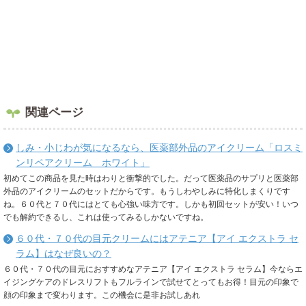
関連ページ
しみ・小じわが気になるなら、医薬部外品のアイクリーム「ロスミ
ンリペアクリーム ホワイト」
初めてこの商品を見た時はわりと衝撃的でした。だって医薬品のサプリと医薬部
外品のアイクリームのセットだからです。もうしわやしみに特化しまくりです
ね。６０代と７０代にはとても心強い味方です。しかも初回セットが安い！いつ
でも解約できるし、これは使ってみるしかないですね。
６０代・７０代の目元クリームにはアテニア【アイ エクストラ セ
ラム】はなぜ良いの？
６０代・７０代の目元におすすめなアテニア【アイ エクストラ セラム】今ならエ
イジングケアのドレスリフトもフルラインで試せてとってもお得！目元の印象で
顔の印象まで変わります。この機会に是非お試しあれ