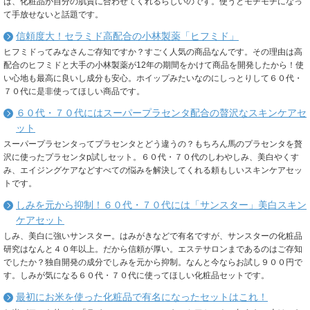
は、化粧品が自分の肌質に合わせてくれるらしいのです。使うとモチモチになっ
て手放せないと話題です。
信頼度大！セラミド高配合の小林製薬「ヒフミド」
ヒフミドってみなさんご存知ですか？すごく人気の商品なんです。その理由は高
配合のヒフミドと大手の小林製薬が12年の期間をかけて商品を開発したから！使
い心地も最高に良いし成分も安心。ホイップみたいなのにしっとりして６０代・
７０代に是非使ってほしい商品です。
６０代・７０代にはスーパープラセンタ配合の贅沢なスキンケアセ
ット
スーパープラセンタってプラセンタとどう違うの？もちろん馬のプラセンタを贅
沢に使ったプラセンタp試しセット。６０代・７０代のしわやしみ、美白やくす
み、エイジングケアなどすべての悩みを解決してくれる頼もしいスキンケアセッ
トです。
しみを元から抑制！６０代・７０代には「サンスター」美白スキン
ケアセット
しみ、美白に強いサンスター。はみがきなどで有名ですが、サンスターの化粧品
研究はなんと４０年以上。だから信頼が厚い。エステサロンまであるのはご存知
でしたか？独自開発の成分でしみを元から抑制。なんと今ならお試し９００円で
す。しみが気になる６０代・７０代に使ってほしい化粧品セットです。
最初にお米を使った化粧品で有名になったセットはこれ！