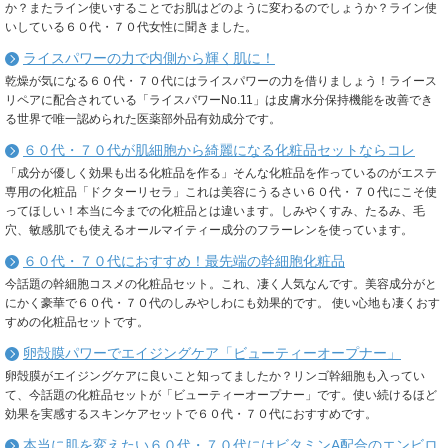
か？またライン使いすることでお肌はどのように変わるのでしょうか？ライン使
いしている６０代・７０代女性に聞きました。
ライスパワーの力で内側から輝く肌に！
乾燥が気になる６０代・７０代にはライスパワーの力を借りましょう！ライース
リペアに配合されている「ライスパワーNo.11」は皮膚水分保持機能を改善でき
る世界で唯一認められた医薬部外品有効成分です。
６０代・７０代が肌細胞から綺麗になる化粧品セットならコレ
「成分が優しく効果も出る化粧品を作る」そんな化粧品を作っているのがエステ
専用の化粧品「ドクターリセラ」これは美容にうるさい６０代・７０代にこそ使
ってほしい！本当に今までの化粧品とは違います。しみやくすみ、たるみ、毛
穴、敏感肌でも使えるオールマイティー成分のフラーレンを使っています。
６０代・７０代におすすめ！最先端の幹細胞化粧品
今話題の幹細胞コスメの化粧品セット。これ、凄く人気なんです。美容成分がと
にかく豪華で６０代・７０代のしみやしわにも効果的です。 使い心地も凄くおす
すめの化粧品セットです。
卵殻膜パワーでエイジングケア「ビューティーオープナー」
卵殻膜がエイジングケアに良いこと知ってましたか？リンゴ幹細胞も入ってい
て、今話題の化粧品セットが「ビューティーオープナー」です。使い続けるほど
効果を実感するスキンケアセットで６０代・７０代におすすめです。
本当に肌を変えたい６０代・７０代にはビタミンA配合のエンビロ