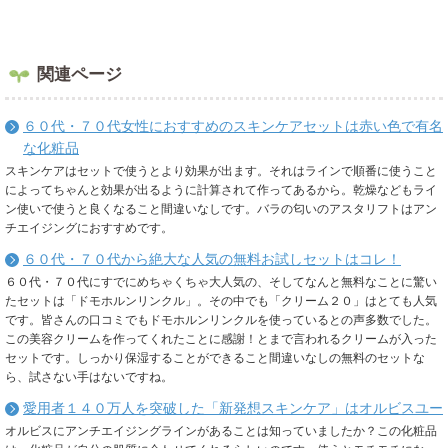
関連ページ
６０代・７０代女性におすすめのスキンケアセットは赤い色で有名
な化粧品
スキンケアはセットで使うとより効果が出ます。それはラインで順番に使うこと
によってちゃんと効果が出るように計算されて作ってあるから。乾燥などもライ
ン使いで使うと良くなること間違いなしです。バラの匂いのアスタリフトはアン
チエイジングにおすすめです。
６０代・７０代から絶大な人気の無料お試しセットはコレ！
６０代・７０代にすでにめちゃくちゃ大人気の、そしてなんと無料なことに驚い
たセットは「ドモホルンリンクル」。その中でも「クリーム２０」はとても人気
です。皆さんの口コミでもドモホルンリンクルを使っているとの声多数でした。
この美容クリームを作ってくれたことに感謝！とまで言われるクリームが入った
セットです。しっかり保湿することができること間違いなしの無料のセットな
ら、試さない手はないですね。
愛用者１４０万人を突破した「新発想スキンケア」はオルビスユー
オルビスにアンチエイジングラインがあることは知っていましたか？この化粧品