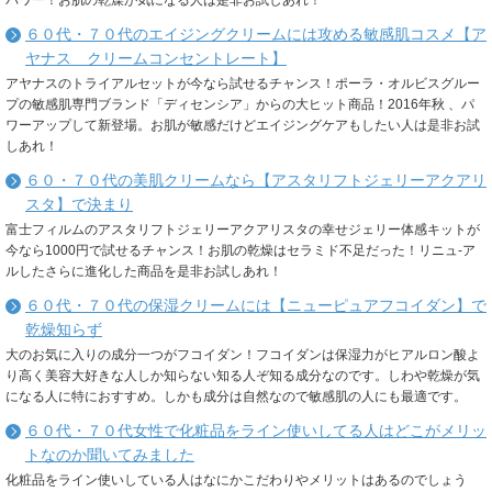
６０代・７０代のエイジングクリームには攻める敏感肌コスメ【ア
ヤナス クリームコンセントレート】
アヤナスのトライアルセットが今なら試せるチャンス！ポーラ・オルビスグルー
プの敏感肌専門ブランド「ディセンシア」からの大ヒット商品！2016年秋 、パ
ワーアップして新登場。お肌が敏感だけどエイジングケアもしたい人は是非お試
しあれ！
６０・７０代の美肌クリームなら【アスタリフトジェリーアクアリ
スタ】で決まり
富士フィルムのアスタリフトジェリーアクアリスタの幸せジェリー体感キットが
今なら1000円で試せるチャンス！お肌の乾燥はセラミド不足だった！リニュ-ア
ルしたさらに進化した商品を是非お試しあれ！
６０代・７０代の保湿クリームには【ニューピュアフコイダン】で
乾燥知らず
大のお気に入りの成分一つがフコイダン！フコイダンは保湿力がヒアルロン酸よ
り高く美容大好きな人しか知らない知る人ぞ知る成分なのです。しわや乾燥が気
になる人に特におすすめ。しかも成分は自然なので敏感肌の人にも最適です。
６０代・７０代女性で化粧品をライン使いしてる人はどこがメリッ
トなのか聞いてみました
化粧品をライン使いしている人はなにかこだわりやメリットはあるのでしょう