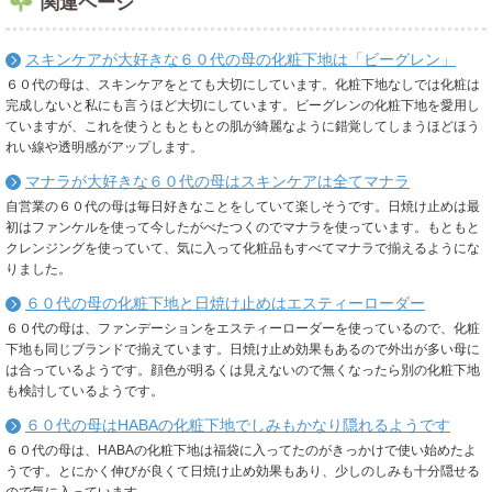
関連ページ
スキンケアが大好きな６０代の母の化粧下地は「ビーグレン」
６０代の母は、スキンケアをとても大切にしています。化粧下地なしでは化粧は
完成しないと私にも言うほど大切にしています。ビーグレンの化粧下地を愛用し
ていますが、これを使うともともとの肌が綺麗なように錯覚してしまうほどほう
れい線や透明感がアップします。
マナラが大好きな６０代の母はスキンケアは全てマナラ
自営業の６０代の母は毎日好きなことをしていて楽しそうです。日焼け止めは最
初はファンケルを使って今したがべたつくのでマナラを使っています。もともと
クレンジングを使っていて、気に入って化粧品もすべてマナラで揃えるようにな
りました。
６０代の母の化粧下地と日焼け止めはエスティーローダー
６０代の母は、ファンデーションをエスティーローダーを使っているので、化粧
下地も同じブランドで揃えています。日焼け止め効果もあるので外出が多い母に
は合っているようです。顔色が明るくは見えないので無くなったら別の化粧下地
も検討しているようです。
６０代の母はHABAの化粧下地でしみもかなり隠れるようです
６０代の母は、HABAの化粧下地は福袋に入ってたのがきっかけで使い始めたよ
うです。とにかく伸びが良くて日焼け止め効果もあり、少しのしみも十分隠せる
ので気に入っています。