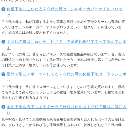
化粧下地にこだわる７０代の母は「シルキーカバーオイルブロッ
ク」
７０代の母は、私が躊躇するような高価な日焼け止めや下地クリームも普通に買
っています。シルキーカバーオイルブロックという下地クリームを使っていま
す。娘の私には絶対つ使わせてくれません。
７０代の母は、昔から「ヒノキ」の基礎化粧品ですべて揃えていま
す
肌が７０代の母は、昔からヒノキシーズで基礎化粧品を揃えています。昔、友人
の日焼け止めを借りたらすごく肌が荒れたそう。それ以来少し高くても自分に合
う日焼け止めや下地クリームを母は使っています。
屋外で常にスポーツをしてる７０代の母の化粧下地は「ラッシュポ
ゼ」
７０代の母は、常に外でスポーツをしています。なので手軽で買いやすく、価格
でもそこまで高くないラッシュポゼの化粧下地を愛用しています。石鹸で落とせ
るのもお手軽で魅力なようです。
薬用で美容液でもあるポーラの日焼け止めは７０代の母はお気に入
り
肌を明るく見せてくれる効果もある薬用美白美容液と言われるポーラの日焼け止
め。さらりとしっかり伸びるし保湿効果もあるので、乾燥しがちな７０代の母に