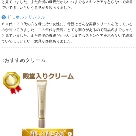
と見ていました。また自慢の母親だからいつまでもスキンケアを怠らないで綺麗
でいてほしいという意見が多数ありました。
ドモホルンリンクル
６０代・７０代の方を母に持つ女性に、母親はどんな美容クリームを使っている
のか聞いてみました。この年代は美容にとても関心があるので商品名までちゃん
と見ていました。また自慢の母親だからいつまでもスキンケアを怠らないで綺麗
でいてほしいという意見が多数ありました。
クリーム