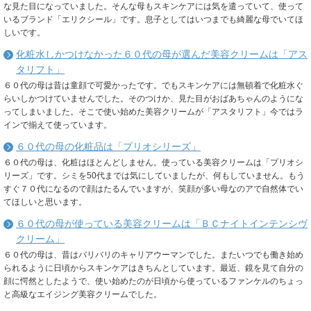
な見た目になっていました。そんな母もスキンケアには気を遣っていて、使って
いるブランド「エリクシール」です。息子としてはいつまでも綺麗な母でいてほ
しいです。
化粧水しかつけなかった６０代の母が選んだ美容クリームは「アス
タリフト」
６０代の母は昔は童顔で可愛かったです。でもスキンケアには無頓着で化粧水ぐ
らいしかつけていませんでした。そのつけか、見た目がおばあちゃんのようにな
ってしまいました。そこで使い始めた美容クリームが「アスタリフト」今ではラ
インで揃えて使っています。
６０代の母の化粧品は「プリオシリーズ」
６０代の母は、化粧はほとんどしません。使っている美容クリームは「プリオシ
リーズ」です。シミを50代までは気にしていましたが、何もしていません。もう
すぐ７０代になるので顔はたるんでいますが、笑顔が多い母なのアで自然体でい
てほしいと思います。
６０代の母が使っている美容クリームは「ＢＣナイトインテンシヴ
クリーム」
６０代の母は、昔はバリバリのキャリアウーマンでした。またいつでも働き始め
られるように日頃からスキンケアはきちんとしています。最近、鏡を見て自分の
顔に愕然としたようで、使い始めたのが日頃から使っているファンケルのちょっ
と高級なエイジング美容クリームでした。