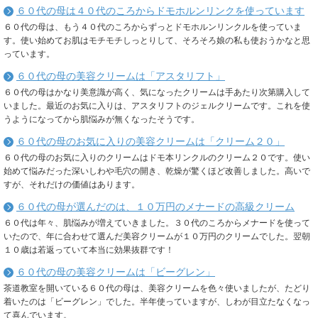
６０代の母は４０代のころからドモホルンリンクを使っています
６０代の母は、もう４０代のころからずっとドモホルンリンクルを使っていま
す。使い始めてお肌はモチモチしっとりして、そろそろ娘の私も使おうかなと思
っています。
６０代の母の美容クリームは「アスタリフト」
６０代の母はかなり美意識が高く、気になったクリームは手あたり次第購入して
いました。最近のお気に入りは、アスタリフトのジェルクリームです。これを使
うようになってから肌悩みが無くなったそうです。
６０代の母のお気に入りの美容クリームは「クリーム２０」
６０代の母のお気に入りのクリームはドモ本リンクルのクリーム２０です。使い
始めて悩みだった深いしわや毛穴の開き、乾燥が驚くほど改善しました。高いで
すが、それだけの価値はあります。
６０代の母が選んだのは、１０万円のメナードの高級クリーム
６０代は年々、肌悩みが増えていきました。３０代のころからメナードを使って
いたので、年に合わせて選んだ美容クリームが１０万円のクリームでした。翌朝
１０歳は若返っていて本当に効果抜群です！
６０代の母の美容クリームは「ビーグレン」
茶道教室を開いている６０代の母は、美容クリームを色々使いましたが、たどり
着いたのは「ビーグレン」でした。半年使っていますが、しわが目立たなくなっ
て喜んでいます。