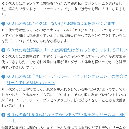
６０代の母はスキンケアに無頓着だったので娘の私が美容クリームを選びまし
た。選んだブランドは「エファージュ」です。今では母のお気に入りになりまし
た。
６０代の母はメイクはしないけどお肌には気を遣っています
６０代の母が使っているのが富士フィルムの「アスタリフト」。いつもノーメイ
クですがお肌には気を遣っています。鏡に毎日向かってスキンケアをしている母
を見て、いつまでも女なんだなと感じます。
６０代の母は美容クリームは高価だけどもっとオシャレしてほしい
６０代の母は専業主婦で、美容クリームやスキンケアはディールやたかの友梨を
使ってきました。でもそれ以前に洋服が凄くダサい！体重も軽いのでもっと健康
的でいてほしいです。
６０代の母は「キレイ・デ・ボーテ・プラセンタジュレ」の美容ク
リームで肌が明るくなった
６０代の母は仕事で忙しく、肌のお手入れをしている時間がないようです。でも
しみやしわ、たるみをとても気にしています。そんな時に私がプレゼントしたの
が「キレイ・デ・ボーテ・プラセンタジュレ」肌は明るくなり、たるみも改善さ
れた気がします。
６０代の母は５０代になってから使っている美容クリームは「SK
ーⅡ」
母娘共に美容には関心があります。そんな母は昔は薬局などでも美容クリームを