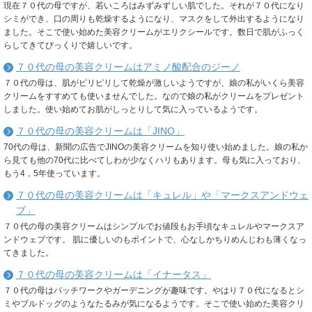
現在７０代の母ですが、若いころはみずみずしい肌でした。それが７０代になり
シミができ、口の周りも乾燥するようになり、マスクをして外出するようになり
ました。そこで使い始めた美容クリームがエリクシールです。数日で肌がふっく
らしてきてびっくりで嬉しいです。
７０代の母の美容クリームはアミノ酸配合のジーノ
７０代の母は、肌がピリピリして乾燥が激しいようですが、娘の私がいくら美容
クリームをすすめても使いませんでした。なので娘の私がクリームをプレゼント
しました。使い始めてお肌がしっとりして気に入っているようです。
７０代の母の美容クリームは「JINO」
70代の母は、新聞の広告でJINOの美容クリームを知り使い始めました。娘の私か
ら見ても他の70代に比べてしわが少なくハリもあります。母も気に入っており、
もう4，5年使っています。
７０代の母の美容クリームは「キュレル」や「マークスアンドウェ
ブ」
７０代の母の美容クリームはシンプルでお値段もお手頃なキュレルやマークスア
ンドウェブです。 肌に優しいのもポイントで、心なしかちりめんじわも薄くなっ
てきました。
７０代の母の美容クリームは「イナータス」
７０代の母はパッチワークやガーデニングが趣味です。やはり７０代になるとシ
ミやブルドッグのようなたるみが気になるようです。そこで使い始めた美容クリ