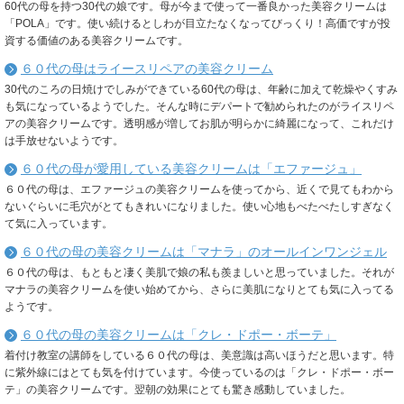
60代の母を持つ30代の娘です。母が今まで使って一番良かった美容クリームは
「POLA」です。使い続けるとしわが目立たなくなってびっくり！高価ですが投
資する価値のある美容クリームです。
６０代の母はライースリペアの美容クリーム
30代のころの日焼けでしみができている60代の母は、年齢に加えて乾燥やくすみ
も気になっているようでした。そんな時にデパートで勧められたのがライスリペ
アの美容クリームです。透明感が増してお肌が明らかに綺麗になって、これだけ
は手放せないようです。
６０代の母が愛用している美容クリームは「エファージュ」
６０代の母は、エファージュの美容クリームを使ってから、近くで見てもわから
ないぐらいに毛穴がとてもきれいになりました。使い心地もべたべたしすぎなく
て気に入っています。
６０代の母の美容クリームは「マナラ」のオールインワンジェル
６０代の母は、もともと凄く美肌で娘の私も羨ましいと思っていました。それが
マナラの美容クリームを使い始めてから、さらに美肌になりとても気に入ってる
ようです。
６０代の母の美容クリームは「クレ・ドポー・ボーテ」
着付け教室の講師をしている６０代の母は、美意識は高いほうだと思います。特
に紫外線にはとても気を付けています。今使っているのは「クレ・ドポー・ボー
テ」の美容クリームです。翌朝の効果にとても驚き感動していました。