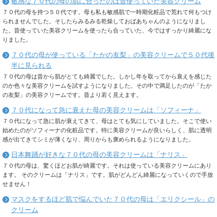
敏感な７０代の母の肌に合ったのは昔使っていた美容クリーム
７０代の母を持つ５０代です。母も私も敏感肌で一時期化粧品で荒れて何もつけ
られませんでした。そしたらみるみる乾燥しておばあちゃんのようになりまし
た。昔使っていた美容クリームを使ったら合っていた、今ではすっかり綺麗にな
りました。
７０代の母が使っている「たかの友梨」の美容クリームで５０代後
半に見られる
７０代の母は昔から肌がとても綺麗でした。しかし年を取ってから衰えを感じた
のか色々な美容クリームを試すようになりました。その中で満足したのが「たか
の友梨」の美容クリームです。昔より若く見えます。
７０代になって急に衰えた母の美容クリームは「ソフィーナ」
７０代になって急に肌が衰えてきて、母はとても気にしていました。そこで使い
始めたのがソフィーナの化粧品です。特に美容クリームが良いらしく、肌に透明
感が出てきてシミが薄くなり、周りからも褒められるようになりました。
日本舞踊が好きな７０代の母の美容クリームは「ナリス」
７０代の母は、驚くほどお肌が綺麗です。それは使っている美容クリームにあり
ます。 そのクリームは「ナリス」です。肌がどんどん綺麗になっていくので手放
せません！
マスクをするほど肌で悩んでいた７０代の母は「エリクシール」の
クリーム