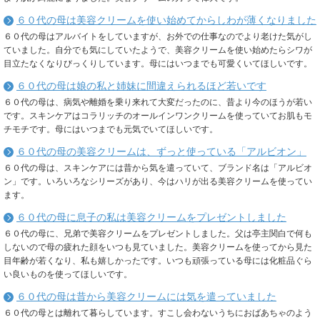
６０代の母は美容クリームを使い始めてからしわが薄くなりました
６０代の母はアルバイトをしていますが、お外での仕事なのでより老けた気がし
ていました。自分でも気にしていたようで、美容クリームを使い始めたらシワが
目立たなくなりびっくりしています。母にはいつまでも可愛くいてほしいです。
６０代の母は娘の私と姉妹に間違えられるほど若いです
６０代の母は、病気や離婚を乗り来れて大変だったのに、昔より今のほうが若い
です。スキンケアはコラリッチのオールインワンクリームを使っていてお肌もモ
チモチです。母にはいつまでも元気でいてほしいです。
６０代の母の美容クリームは、ずっと使っている「アルビオン」
６０代の母は、スキンケアには昔から気を遣っていて、ブランド名は「アルビオ
ン」です。いろいろなシリーズがあり、今はハリが出る美容クリームを使ってい
ます。
６０代の母に息子の私は美容クリームをプレゼントしました
６０代の母に、兄弟で美容クリームをプレゼントしました。父は亭主関白で何も
しないので母の疲れた顔をいつも見ていました。美容クリームを使ってから見た
目年齢が若くなり、私も嬉しかったです。いつも頑張っている母には化粧品ぐら
い良いものを使ってほしいです。
６０代の母は昔から美容クリームには気を遣っていました
６０代の母とは離れて暮らしています。すこし会わないうちにおばあちゃのよう