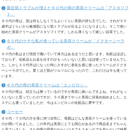
最近肌トラブルが増えた６０代の母の美容クリームは「アスタリフ
ト」
６０代の母は、昔は何もしなくてもよいぐらい美肌の持ち主でした。それが５０
歳半ばぐらいから敏感肌になり肌トラブルが出るようになりました。そこで使い
始めた美容クリームがアスタリフトです。しわも薄くなって嬉しい誤算でした。
６０代のケチな私が使っている美容クリームが「ドクターシーラ
ボ」
６０代の私はまだ現役で働いていて体力はあるほうだと思います。化粧はほぼし
ておらず、化粧品もお金を出すのがもったいないと思いほぼ使っていませんでし
た。しかし５０代半ばになった時にさすがに老化を感じ使ったクリームがドクタ
ーシーラボでした。驚くほど肌がツルツルになったので、これだけは今も使って
います。
６０代の母の美容クリームは「エンビロン」
６０代の母は、顔立ちは整っているのですが美容に疎いんですよね。それがもっ
たいないと思っていたのですが、５０過ぎてやっと美容に目覚め始めました。エ
ステにも通っていましたが、今はエンビロンの化粧品に夢中です。
コーセー
６０代・７０代の方を母に持つ女性に、母親はどんな美容クリームを使っている
のか聞いてみました。この年代は美容にとても関心があるので商品名までちゃん
と見ていました。また自慢の母親だからいつまでもスキンケアを怠らないで綺麗