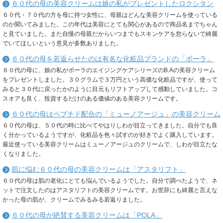
６０代の母の美容クリームは娘の私がプレゼントしたロクシタン
６０代・７０代の方を母に持つ女性に、母親はどんな美容クリームを使っている
のか聞いてみました。この年代は美容にとても関心があるので商品名までちゃん
と見ていました。また自慢の母親だからいつまでもスキンケアを怠らないで綺麗
でいてほしいという意見が多数ありました。
６０代の母を若返らせたのは有名な化粧品ブランドの「ポーラ」
６０代の母に、娘の私がポーラのエイジングケアシリーズのB.Aの美容クリーム
をプレゼントしました。３０グラムで３万円という高価な化粧品ですが、使って
みると３０代に戻ったかのように目元もリフトアップして感動していました。コ
スオアも良く、投資するだけのある価値のある美容クリームです。
６０代の母はペプチド配合の「ミューノアージュ」の美容クリーム
６０代の母は、５０代の時に比べてやはりしわが目立ってきました。自分でも良
く分かっているようですが、化粧品を色々試すのが好きでよく購入しています。
最近使っている美容クリームはミューノアージュのクリームで、しわが目立たな
くなりました。
肌に悩む６０代の母の美容クリームは「アスタリフト」
６０代の母は肌の老化にとても悩んでいるようでした。自分で調べたようで、ネ
ットで注文したのはアスタリフトの美容クリームです。お世辞にも綺麗と言えな
かった母の肌が、クリームでみるみる若返りました。
６０代の母が絶賛する美容クリームは「POLA」