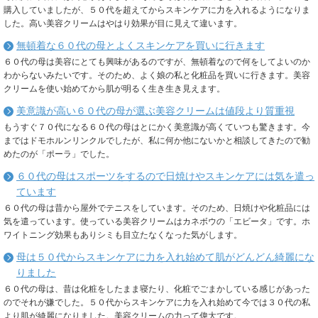
購入していましたが、５０代を超えてからスキンケアに力を入れるようになりま
した。高い美容クリームはやはり効果が目に見えて違います。
無頓着な６０代の母とよくスキンケアを買いに行きます
６０代の母は美容にとても興味があるのですが、無頓着なので何をしてよいのか
わからないみたいです。そのため、よく娘の私と化粧品を買いに行きます。美容
クリームを使い始めてから肌が明るく生き生き見えます。
美意識が高い６０代の母が選ぶ美容クリームは値段より質重視
もうすぐ７０代になる６０代の母はとにかく美意識が高くていつも驚きます。今
まではドモホルンリンクルでしたが、私に何か他にないかと相談してきたので勧
めたのが「ポーラ」でした。
６０代の母はスポーツをするので日焼けやスキンケアには気を遣っ
ています
６０代の母は昔から屋外でテニスをしています。そのため、日焼けや化粧品には
気を遣っています。使っている美容クリームはカネボウの「エビータ」です。ホ
ワイトニング効果もありシミも目立たなくなった気がします。
母は５０代からスキンケアに力を入れ始めて肌がどんどん綺麗にな
りました
６０代の母は、昔は化粧をしたまま寝たり、化粧でごまかしている感じがあった
のでそれが嫌でした。５０代からスキンケアに力を入れ始めて今では３０代の私
より肌が綺麗になりました。美容クリームの力って偉大です。