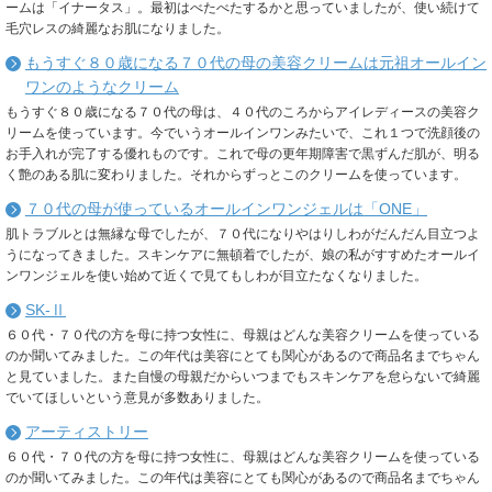
ームは「イナータス」。最初はべたべたするかと思っていましたが、使い続けて
毛穴レスの綺麗なお肌になりました。
もうすぐ８０歳になる７０代の母の美容クリームは元祖オールイン
ワンのようなクリーム
もうすぐ８０歳になる７０代の母は、４０代のころからアイレディースの美容ク
リームを使っています。今でいうオールインワンみたいで、これ１つで洗顔後の
お手入れが完了する優れものです。これで母の更年期障害で黒ずんだ肌が、明る
く艶のある肌に変わりました。それからずっとこのクリームを使っています。
７０代の母が使っているオールインワンジェルは「ONE」
肌トラブルとは無縁な母でしたが、７０代になりやはりしわがだんだん目立つよ
うになってきました。スキンケアに無頓着でしたが、娘の私がすすめたオールイ
ンワンジェルを使い始めて近くで見てもしわが目立たなくなりました。
SK-Ⅱ
６０代・７０代の方を母に持つ女性に、母親はどんな美容クリームを使っている
のか聞いてみました。この年代は美容にとても関心があるので商品名までちゃん
と見ていました。また自慢の母親だからいつまでもスキンケアを怠らないで綺麗
でいてほしいという意見が多数ありました。
アーティストリー
６０代・７０代の方を母に持つ女性に、母親はどんな美容クリームを使っている
のか聞いてみました。この年代は美容にとても関心があるので商品名までちゃん